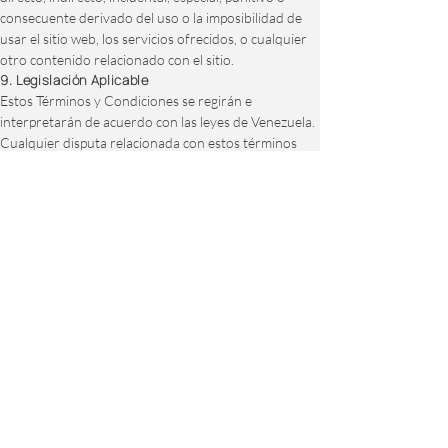
consecuente derivado del uso o la imposibilidad de
usar el sitio web, los servicios ofrecidos, o cualquier
otro contenido relacionado con el sitio.
9. Legislación Aplicable
Estos Términos y Condiciones se regirán e
interpretarán de acuerdo con las leyes de Venezuela.
Cualquier disputa relacionada con estos términos
será resuelta ante los tribunales competentes en
Venezuela.
10. Contacto
Si tiene preguntas sobre estos Términos y
Condiciones, puede ponerse en contacto con
nosotros a través de nuestro formulario de contacto
en el sitio web o enviarnos un correo electrónico a
info@conredsis.com
Última actualización: Abril 2025
Contáctenos